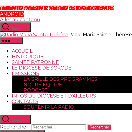
TELECHARGER ICI NOTRE APPLICATION POUR
ANDROID
Aller au contenu
Recherche
Radio Maria Sainte Thérèse
Menu
ACCUEIL
HISTORIQUE
SAINTE PATRONNE
LE DIOCESE DE SOKODE
EMISSIONS
LA GRILLE DES PROGRAMMES
NOTRE EQUIPE
PODCAST
INFOS DU DIOCESE ET D’AILLEURS
CONTACTS
SOUTENIR LA RADIO
Recherche
Rechercher :