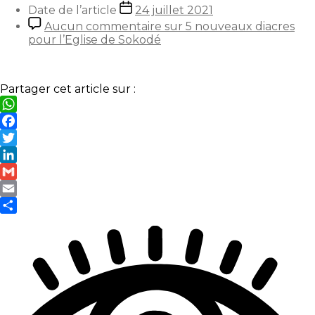
Date de l’article
24 juillet 2021
Aucun commentaire
sur 5 nouveaux diacres
pour l’Eglise de Sokodé
Partager cet article sur :
WhatsApp
Facebook
Twitter
LinkedIn
Gmail
Email
Partager