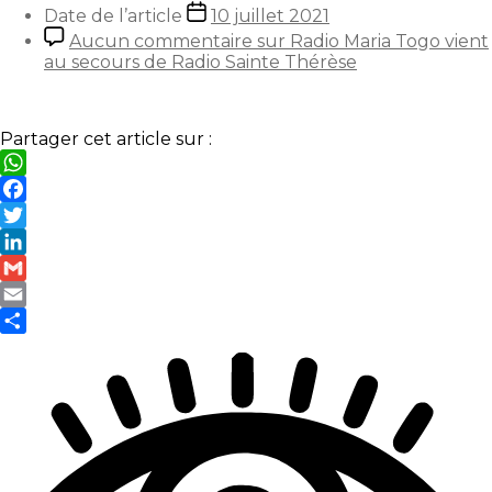
Date de l’article
10 juillet 2021
Aucun commentaire
sur Radio Maria Togo vient
au secours de Radio Sainte Thérèse
Partager cet article sur :
WhatsApp
Facebook
Twitter
LinkedIn
Gmail
Email
Partager