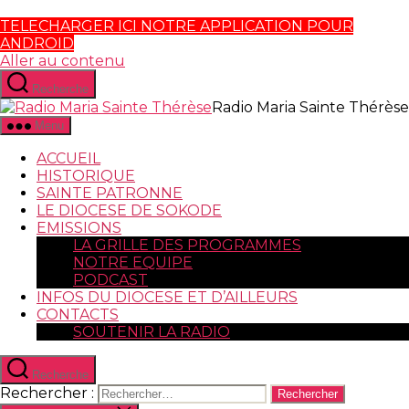
TELECHARGER ICI NOTRE APPLICATION POUR
ANDROID
Aller au contenu
Recherche
Radio Maria Sainte Thérèse
Menu
ACCUEIL
HISTORIQUE
SAINTE PATRONNE
LE DIOCESE DE SOKODE
EMISSIONS
LA GRILLE DES PROGRAMMES
NOTRE EQUIPE
PODCAST
INFOS DU DIOCESE ET D’AILLEURS
CONTACTS
SOUTENIR LA RADIO
Recherche
Rechercher :