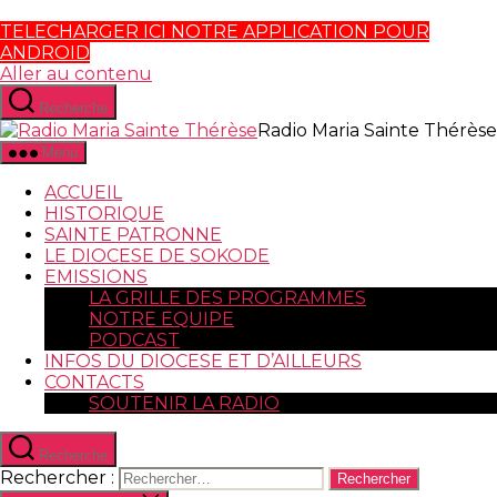
TELECHARGER ICI NOTRE APPLICATION POUR
ANDROID
Aller au contenu
Recherche
Radio Maria Sainte Thérèse
Menu
ACCUEIL
HISTORIQUE
SAINTE PATRONNE
LE DIOCESE DE SOKODE
EMISSIONS
LA GRILLE DES PROGRAMMES
NOTRE EQUIPE
PODCAST
INFOS DU DIOCESE ET D’AILLEURS
CONTACTS
SOUTENIR LA RADIO
Recherche
Rechercher :