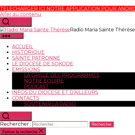
TELECHARGER ICI NOTRE APPLICATION POUR ANDR
Aller au contenu
Recherche
Radio Maria Sainte Thérèse
Menu
ACCUEIL
HISTORIQUE
SAINTE PATRONNE
LE DIOCESE DE SOKODE
EMISSIONS
LA GRILLE DES PROGRAMMES
NOTRE EQUIPE
PODCAST
INFOS DU DIOCESE ET D’AILLEURS
CONTACTS
SOUTENIR LA RADIO
Recherche
Rechercher :
Fermer la recherche