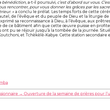
a bénédiction,
a-t-il poursuivi
, c’est d’abord sur vous. C’e
s rencontrer, pour vous donner les grâces par les sacrem
érieur. »
a conclu le prélat. Les temps forts de cette cérém
’autel, de l’évêque et du peuple de Dieu et la liturgie de 
exprimé sa reconnaissance à Dieu, à l’évêque, aux prêtres
age de ce bâtiment afin que cette œuvre puisse en profite
tés ont pu se réjouir jusqu’à la tombée de la journée. Si
s Koutchoni, et Tchèkèlè-Kabye. Cette station secondaire e
amba
ssionnaire
→
Ouverture de la semaine de prières pour l’