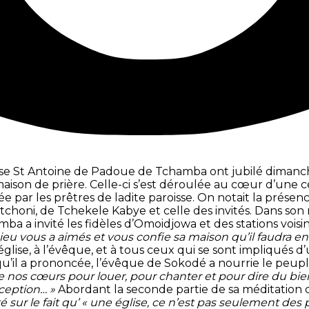
isse St Antoine de Padoue de Tchamba ont jubilé dimanch
son de prière. Celle-ci s’est déroulée au cœur d’une c
rée par les prêtres de ladite paroisse. On notait la pré
utchoni, de Tchekele Kabye et celle des invités. Dans so
ba a invité les fidèles d’Omoidjowa et des stations voisin
 vous a aimés et vous confie sa maison qu’il faudra entr
glise, à l’évêque, et à tous ceux qui se sont impliqués 
’il a prononcée, l’évêque de Sokodé a nourrie le peuple 
de nos cœurs pour louer, pour chanter et pour dire du bie
xception… »
Abordant la seconde partie de sa méditation q
té sur le fait qu’ « une église, ce n’est pas seulement 