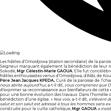
Les fidèles d’Omoidjowa (station secondaire) de la paro
Seigneur marquant également la bénédiction de leur mai
Sokodé,
Mgr Célestin-Marie GAOUA
. Elle fut concéléb
fidèles enthousiastes venus d’Omoidjowa, d’Alibi, de Ko
Père Jean Jacques KPEDA,
Curé de la paroisse de Tcham
nous abrite aujourd’hui
, a-t-il dit,
vous comprenez que Dieu
d’exprimer sa reconnaissance aux bienfaiteurs de cette é
pour une bonne évolution des travaux. Dans l’homélie qu
bénédiction d’une église.
« Nos voix,
a-t-il dit
, s’élèvent 
salut et son salut est adressé à tous les hommes sans e
construite pour le culte catholique,
Mgr GAOUA
a insis