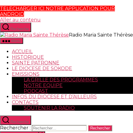
TELECHARGER ICI NOTRE APPLICATION POUR
ANDROID
Aller au contenu
Recherche
Radio Maria Sainte Thérèse
Menu
ACCUEIL
HISTORIQUE
SAINTE PATRONNE
LE DIOCESE DE SOKODE
EMISSIONS
LA GRILLE DES PROGRAMMES
NOTRE EQUIPE
PODCAST
INFOS DU DIOCESE ET D’AILLEURS
CONTACTS
SOUTENIR LA RADIO
Recherche
Rechercher :