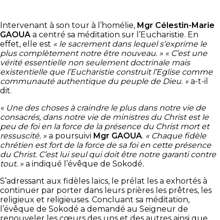
Intervenant à son tour à l’homélie,
Mgr Célestin-Marie
GAOUA
a centré sa méditation sur l’Eucharistie. En
effet, elle est
« le sacrement dans lequel s’exprime le
plus complètement notre être nouveau. »
« C’est une
vérité essentielle non seulement doctrinale mais
existentielle que l’Eucharistie construit l’Eglise comme
communauté authentique du peuple de Dieu. »
a-t-il
dit.
« Une des choses à craindre le plus dans notre vie de
consacrés, dans notre vie de ministres du Christ est le
peu de foi en la force de la présence du Christ mort et
ressuscité. »
a poursuivi
Mgr GAOUA
.
« Chaque fidèle
chrétien est fort de la force de sa foi en cette présence
du Christ. C’est lui seul qui doit être notre garanti contre
tout. »
a indiqué l’évêque de Sokodé
.
S’adressant aux fidèles laïcs, le prélat les a exhortés à
continuer par porter dans leurs prières les prêtres, les
religieux et religieuses. Concluant sa méditation,
l’évêque de Sokodé a demandé au Seigneur de
renouveler les cœurs des uns et des autres ainsi que