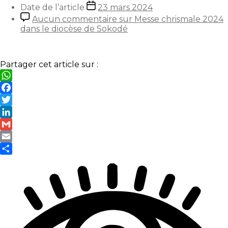
Date de l’article
23 mars 2024
Aucun commentaire
sur Messe chrismale 2024
dans le diocèse de Sokodé
Partager cet article sur :
WhatsApp
Facebook
Twitter
LinkedIn
Gmail
Email
Partager