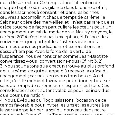
de la Résurrection. Ce temps attire l’attention de
chaque baptisé sur la vigilance dans la prière à offrir,
dans les sacrifices à consentir et dans les bonnes
œuvres à accomplir. A chaque temps de carême, le
Seigneur opère des merveilles, et il n’est pas rare que sa
grâce touche de façon particulière les cœurs pour un
changement radical de mode de vie. Nous y croyons, le
carême 2024 n’en fera pas l’exception, et l’espoir des
conversions que portent les Pasteurs que nous
sommes dans nos prédications et exhortations, ne
s’essoufflera pas. Avec la force de la vertu de
l’Espérance, nous venons crier comme Jean-Baptiste :
convertissez-vous ; convertissons-nous (Cf. Mt 3, 2).
3. Nous souhaitons que chacun trouve au plus profond
de lui-même, ce qui est appelé à recevoir la grâce du
changement ; car nous en avons tous besoin. A cet
effet, c’est le moment favorable pour donner tout son
sens au temps de carême et en espérer les fruits. Ces
considérations sont autant valables pour les individus
que pour une nation.
4. Nous, Evêques du Togo, saisissons l’occasion de ce
temps favorable pour inviter les uns et les autres à se
laisser interpeller par la soif du nouveau dans notre
cher pays le Togo. Oui, le Togo a soif d’un saut qualitatif