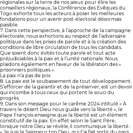
régionales sur la terre de nos aïeux pour élire les
conseillers régionaux, la Conférence des Evêques du
Togo exhorte tous les acteurs à poser les meilleures
fondations pour un avenir post-électoral désormais
paisible.
7. Dans cette perspective, à l’approche de la campagne
électorale, nous exhortons au respect de l’adversaire
politique dans les prises de parole et à la création des
conditions de libre circulation de tous les candidats.
Que soient donc évités toute parole et tout acte
préjudiciables à la paix et à l’unité nationale. Nous
plaidons également en faveur de la libération des «
prisonniers politiques ».
La paix n’a pas de prix
8. La paix est le soubassement de tout développement.
S’efforcer de la garantir et de la préserver, est un devoir
qui incombe à tous ceux qui portent le souci du
progrès.
9. Dans son message pour le carême 2024 intitulé « À
travers le désert Dieu nous guide vers la liberté », le
Pape François enseigne que la liberté est un élément
constitutif de la paix. En effet selon le Saint Père,
lorsque notre Dieu se révèle, il communique la liberté :
« Je suis le Seigneur ton Dieu, qui t’ai fait sortir du pays