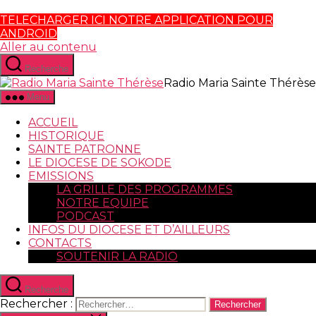
TELECHARGER ICI NOTRE APPLICATION POUR
ANDROID
Aller au contenu
Recherche
Radio Maria Sainte Thérèse
Menu
ACCUEIL
HISTORIQUE
SAINTE PATRONNE
LE DIOCESE DE SOKODE
EMISSIONS
LA GRILLE DES PROGRAMMES
NOTRE EQUIPE
PODCAST
INFOS DU DIOCESE ET D’AILLEURS
CONTACTS
SOUTENIR LA RADIO
Recherche
Rechercher :