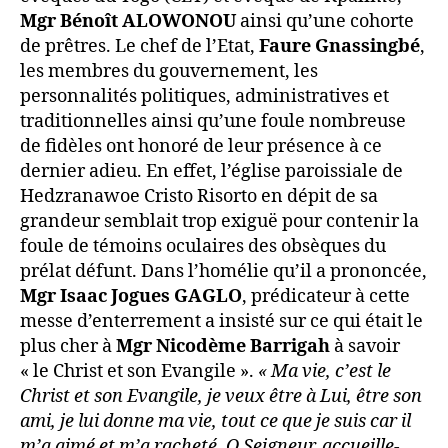
Mgr Bénoît ALOWONOU
ainsi qu’une cohorte
de prêtres. Le chef de l’Etat,
Faure Gnassingbé
,
les membres du gouvernement, les
personnalités politiques, administratives et
traditionnelles ainsi qu’une foule nombreuse
de fidèles ont honoré de leur présence à ce
dernier adieu. En effet, l’église paroissiale de
Hedzranawoe Cristo Risorto en dépit de sa
grandeur semblait trop exiguë pour contenir la
foule de témoins oculaires des obsèques du
prélat défunt. Dans l’homélie qu’il a prononcée,
Mgr Isaac Jogues GAGLO
, prédicateur à cette
messe d’enterrement a insisté sur ce qui était le
plus cher à
Mgr Nicodème
Barrigah
à savoir
« le Christ et son Evangile ».
« Ma vie, c’est le
Christ et son Evangile, je veux être à Lui, être son
ami, je lui donne ma vie, tout ce que je suis car il
m’a aimé et m’a racheté. O Seigneur, accueille-