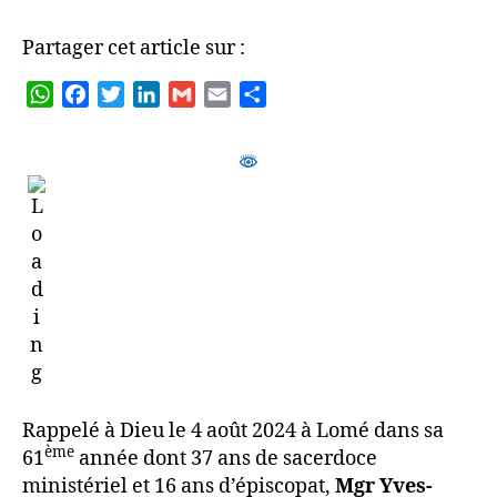
Partager cet article sur :
W
F
T
L
G
E
P
h
a
w
i
m
m
a
a
c
i
n
a
a
r
t
e
t
k
i
i
t
s
b
t
e
l
l
a
A
o
e
d
g
p
o
r
I
e
p
k
n
r
Rappelé à Dieu le 4 août 2024 à Lomé dans sa
ème
61
année dont 37 ans de sacerdoce
ministériel et 16 ans d’épiscopat,
Mgr Yves-