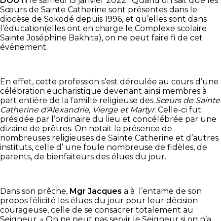
DOUTI
le samedi 15 janvier 2022. Quand on sait que les
Sœurs de Sainte Catherine sont présentes dans le
diocèse de Sokodé depuis 1996, et qu’elles sont dans
l’éducation(elles ont en charge le Complexe scolaire
Sainte Joséphine Bakhita), on ne peut faire fi de cet
événement.
En effet, cette profession s’est déroulée au cours d’une
célébration eucharistique devenant ainsi membres à
part entière de la famille religieuse des
Sœurs de Sainte
Catherine d’Alexandrie, Vierge et Martyr
. Celle-ci fut
présidée par l’ordinaire du lieu et concélébrée par une
dizaine de prêtres. On notait la présence de
nombreuses religieuses de Sainte Catherine et d’autres
instituts, celle d’ une foule nombreuse de fidèles, de
parents, de bienfaiteurs des élues du jour.
Dans son prêche,
Mgr Jacques
a à l’entame de son
propos félicité les élues du jour pour leur décision
courageuse, celle de se consacrer totalement au
Seigneur. « On ne peut pas servir le Seigneur si on n’a