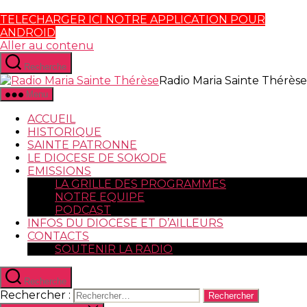
TELECHARGER ICI NOTRE APPLICATION POUR
ANDROID
Aller au contenu
Recherche
Radio Maria Sainte Thérèse
Menu
ACCUEIL
HISTORIQUE
SAINTE PATRONNE
LE DIOCESE DE SOKODE
EMISSIONS
LA GRILLE DES PROGRAMMES
NOTRE EQUIPE
PODCAST
INFOS DU DIOCESE ET D’AILLEURS
CONTACTS
SOUTENIR LA RADIO
Recherche
Rechercher :