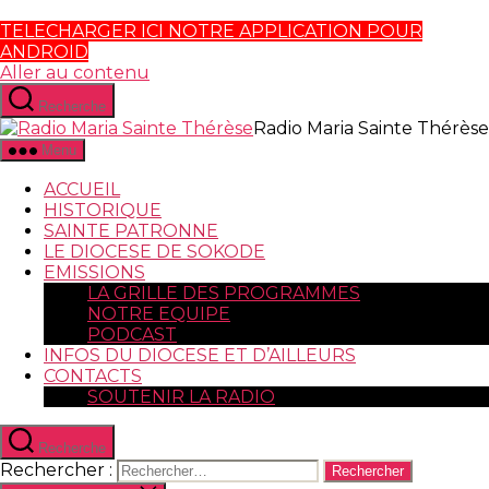
TELECHARGER ICI NOTRE APPLICATION POUR
ANDROID
Aller au contenu
Recherche
Radio Maria Sainte Thérèse
Menu
ACCUEIL
HISTORIQUE
SAINTE PATRONNE
LE DIOCESE DE SOKODE
EMISSIONS
LA GRILLE DES PROGRAMMES
NOTRE EQUIPE
PODCAST
INFOS DU DIOCESE ET D’AILLEURS
CONTACTS
SOUTENIR LA RADIO
Recherche
Rechercher :