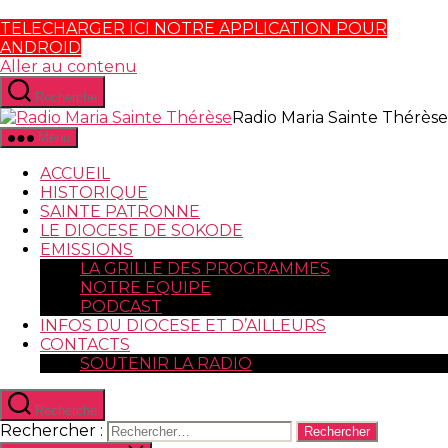
TELECHARGER ICI NOTRE APPLICATION POUR
ANDROID
Aller au contenu
Recherche
Radio Maria Sainte Thérèse
Menu
ACCUEIL
HISTORIQUE
SAINTE PATRONNE
LE DIOCESE DE SOKODE
EMISSIONS
LA GRILLE DES PROGRAMMES
NOTRE EQUIPE
PODCAST
INFOS DU DIOCESE ET D’AILLEURS
CONTACTS
SOUTENIR LA RADIO
Recherche
Rechercher :