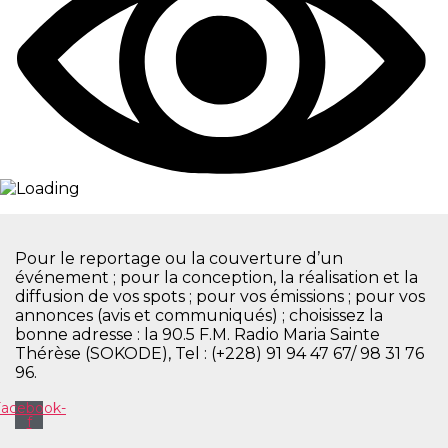
Pour le reportage ou la couverture d’un
événement ; pour la conception, la réalisation et la
diffusion de vos spots ; pour vos émissions ; pour vos
annonces (avis et communiqués) ; choisissez la
bonne adresse : la 90.5 F.M. Radio Maria Sainte
Thérèse (SOKODE), Tel : (+228) 91 94 47 67/ 98 31 76
96.
Facebook-
f