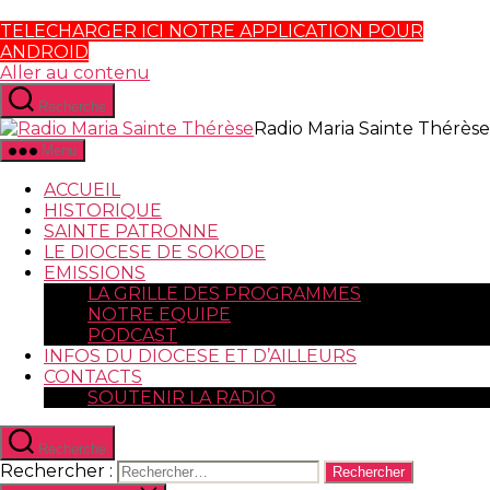
TELECHARGER ICI NOTRE APPLICATION POUR
ANDROID
Aller au contenu
Recherche
Radio Maria Sainte Thérèse
Menu
ACCUEIL
HISTORIQUE
SAINTE PATRONNE
LE DIOCESE DE SOKODE
EMISSIONS
LA GRILLE DES PROGRAMMES
NOTRE EQUIPE
PODCAST
INFOS DU DIOCESE ET D’AILLEURS
CONTACTS
SOUTENIR LA RADIO
Recherche
Rechercher :