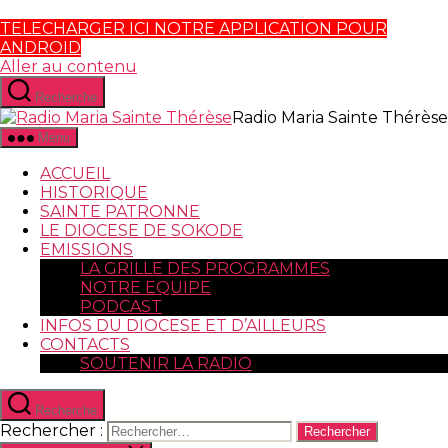
TELECHARGER ICI NOTRE APPLICATION POUR
ANDROID
Aller au contenu
Recherche
Radio Maria Sainte Thérèse
Menu
ACCUEIL
HISTORIQUE
SAINTE PATRONNE
LE DIOCESE DE SOKODE
EMISSIONS
LA GRILLE DES PROGRAMMES
NOTRE EQUIPE
PODCAST
INFOS DU DIOCESE ET D’AILLEURS
CONTACTS
SOUTENIR LA RADIO
Recherche
Rechercher :