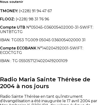
Nous soutenir
TMONEY:
(+228) 91 94 47 67
FLOOZ:
(+228) 98 31 76 96
Compte UTB
N°05045-036005402000-31-SWIFT:
UNTBTGTG
IBAN: TG053 TG009 05045 036005402000 31
Compte ECOBANK
N°140204192001-SWIFT:
ECOCTGTG
IBAN : TG 0550571214020419200109
Radio Maria Sainte Thérèse de
2004 à nos jours
Radio Sainte Thérèse en tant qu’instrument
d’évangélisation a été inaugurée le 17 avril 2004 par