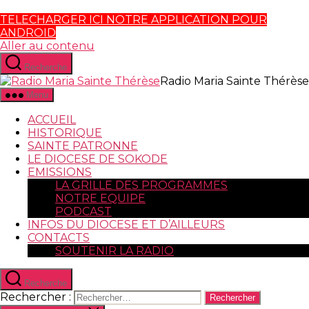
TELECHARGER ICI NOTRE APPLICATION POUR
ANDROID
Aller au contenu
Recherche
Radio Maria Sainte Thérèse
Menu
ACCUEIL
HISTORIQUE
SAINTE PATRONNE
LE DIOCESE DE SOKODE
EMISSIONS
LA GRILLE DES PROGRAMMES
NOTRE EQUIPE
PODCAST
INFOS DU DIOCESE ET D’AILLEURS
CONTACTS
SOUTENIR LA RADIO
Recherche
Rechercher :