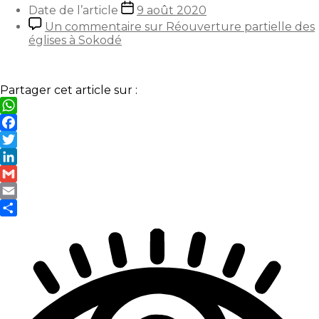
Date de l’article
9 août 2020
Un commentaire
sur Réouverture partielle des
églises à Sokodé
Partager cet article sur :
WhatsApp
Facebook
Twitter
LinkedIn
Gmail
Email
Partager