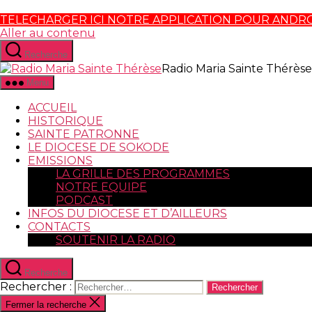
TELECHARGER ICI NOTRE APPLICATION POUR ANDR
Aller au contenu
Recherche
Radio Maria Sainte Thérèse
Menu
ACCUEIL
HISTORIQUE
SAINTE PATRONNE
LE DIOCESE DE SOKODE
EMISSIONS
LA GRILLE DES PROGRAMMES
NOTRE EQUIPE
PODCAST
INFOS DU DIOCESE ET D’AILLEURS
CONTACTS
SOUTENIR LA RADIO
Recherche
Rechercher :
Fermer la recherche