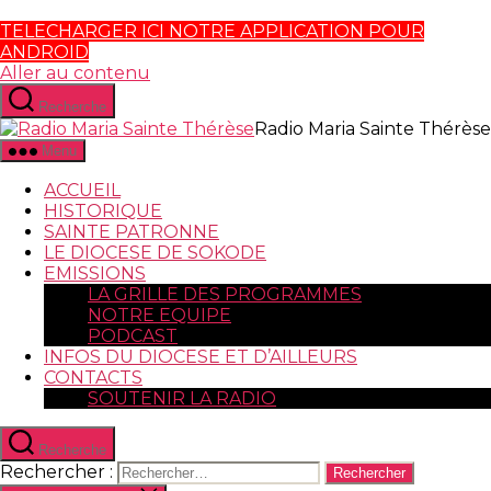
TELECHARGER ICI NOTRE APPLICATION POUR
ANDROID
Aller au contenu
Recherche
Radio Maria Sainte Thérèse
Menu
ACCUEIL
HISTORIQUE
SAINTE PATRONNE
LE DIOCESE DE SOKODE
EMISSIONS
LA GRILLE DES PROGRAMMES
NOTRE EQUIPE
PODCAST
INFOS DU DIOCESE ET D’AILLEURS
CONTACTS
SOUTENIR LA RADIO
Recherche
Rechercher :