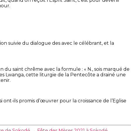
dit, quand on reçoit l’Esprit Saint, c’est pour devenir
mour.
ion suivie du dialogue des avec le célébrant, et la
n du saint chrême avec la formule : « N., sois marqué de
rles Lwanga, cette liturgie de la Pentecôte a drainé une
enir.
ont-ils promis d’œuvrer pour la croissance de l’Eglise
èse de Sokodé
→
Fête des Mères 2021 à Sokodé