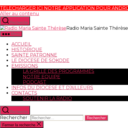
TELECHARGER ICI NOTRE APPLICATION POUR ANDR
Aller au contenu
Recherche
Radio Maria Sainte Thérèse
Menu
ACCUEIL
HISTORIQUE
SAINTE PATRONNE
LE DIOCESE DE SOKODE
EMISSIONS
LA GRILLE DES PROGRAMMES
NOTRE EQUIPE
PODCAST
INFOS DU DIOCESE ET D’AILLEURS
CONTACTS
SOUTENIR LA RADIO
Recherche
Rechercher :
Fermer la recherche