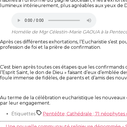
habillés à l’uniforme du pagne diocésain, il les a exhortés 
lumineux intérieurement, plus agréables aux yeux de Die
Homélie de Mgr Célestin-Marie GAOUA à la Pentecô
Après ces différentes exhortations, l’Eucharistie s’est po
profession de foi et la prière de confirmation.
C’est bien après toutes ces étapes que les confirmands o
l’Esprit Saint, le don de Dieu » faisant d’eux d’emblée d
foule immense de fidèles, de parents et d’amis des nouv
Au terme de la célébration eucharistique les nouveaux c
par leur engagement.
Étiquettes
Pentéôte; Cathédrale ; 71 néophytes 
←
Une nouvelle communauté religieuse dénommée « Sister