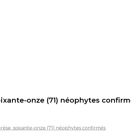
oixante-onze (71) néophytes confir
érèse, soixante-onze (71) néophytes confirmés