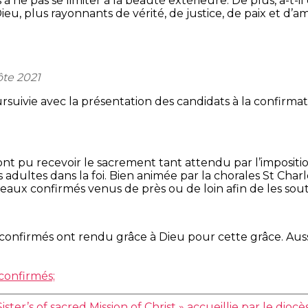
à ne pas se limiter à la beauté extérieure. De plus, a-t-il 
u, plus rayonnants de vérité, de justice, de paix et d’a
te 2021
ursuivie avec la présentation des candidats à la confirmat
nt pu recevoir le sacrement tant attendu par l’impositio
es adultes dans la foi. Bien animée par la chorales St Cha
eaux confirmés venus de près ou de loin afin de les sout
onfirmés ont rendu grâce à Dieu pour cette grâce. Aussi 
confirmés;
’s of sacred Mission of Christ » accueillie par le dioc