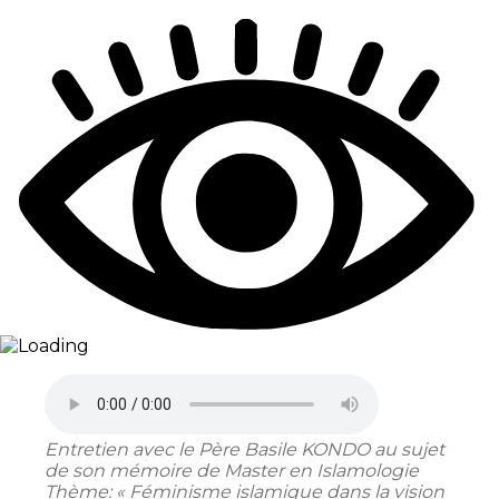
Partager
Entretien avec le Père Basile KONDO au sujet
de son mémoire de Master
en Islamologie
Thème: « Féminisme islamique dans la vision