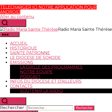
TELECHARGER ICI NOTRE APPLICATION POUR
ANDROID
Aller au contenu
Recherche
Radio Maria Sainte Thérèse
Menu
ACCUEIL
HISTORIQUE
SAINTE PATRONNE
LE DIOCESE DE SOKODE
EMISSIONS
LA GRILLE DES PROGRAMMES
NOTRE EQUIPE
PODCAST
INFOS DU DIOCESE ET D’AILLEURS
CONTACTS
SOUTENIR LA RADIO
Recherche
Rechercher :