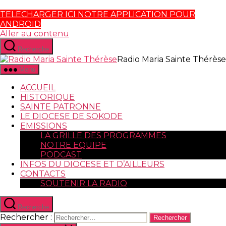
TELECHARGER ICI NOTRE APPLICATION POUR
ANDROID
Aller au contenu
Recherche
Radio Maria Sainte Thérèse
Menu
ACCUEIL
HISTORIQUE
SAINTE PATRONNE
LE DIOCESE DE SOKODE
EMISSIONS
LA GRILLE DES PROGRAMMES
NOTRE EQUIPE
PODCAST
INFOS DU DIOCESE ET D’AILLEURS
CONTACTS
SOUTENIR LA RADIO
Recherche
Rechercher :