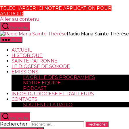
TELECHARGER ICI NOTRE APPLICATION POUR
ANDROID
Aller au contenu
Recherche
Radio Maria Sainte Thérèse
Menu
ACCUEIL
HISTORIQUE
SAINTE PATRONNE
LE DIOCESE DE SOKODE
EMISSIONS
LA GRILLE DES PROGRAMMES
NOTRE EQUIPE
PODCAST
INFOS DU DIOCESE ET D’AILLEURS
CONTACTS
SOUTENIR LA RADIO
Recherche
Rechercher :