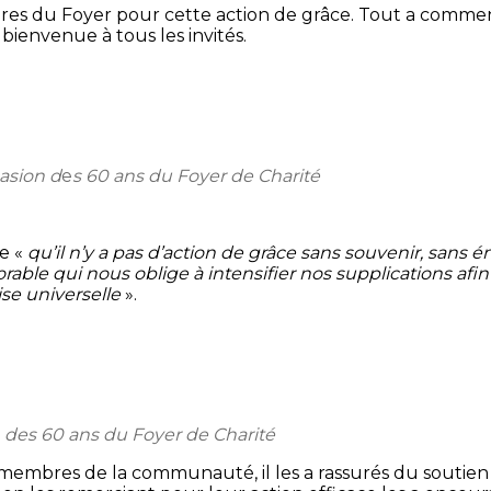
bres du Foyer pour cette action de grâce. Tout a comm
bienvenue à tous les invités.
casion d
e
s 60 ans du Foyer de Charité
re «
qu’il n’y a pas d’action de grâce sans souvenir, sans 
able qui nous oblige à intensifier nos supplications afin
lise universelle
».
n des 60 ans du Foyer de Charité
membres de la communauté, il les a rassurés du soutien