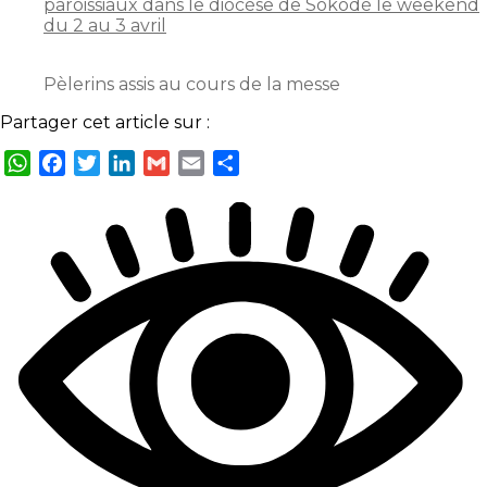
paroissiaux dans le diocèse de Sokodé le weekend
du 2 au 3 avril
Pèlerins assis au cours de la messe
Partager cet article sur :
WhatsApp
Facebook
Twitter
LinkedIn
Gmail
Email
Partager