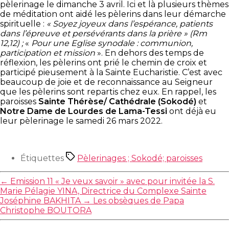
pèlerinage le dimanche 3 avril. Ici et là plusieurs thèmes
de méditation ont aidé les pèlerins dans leur démarche
spirituelle :
« Soyez joyeux dans l’espérance, patients
dans l’épreuve et persévérants dans la prière » (Rm
12,12) ;
«
Pour une Eglise synodale : communion,
participation et mission
». En dehors des temps de
réflexion, les pèlerins ont prié le chemin de croix et
participé pieusement à la Sainte Eucharistie. C’est avec
beaucoup de joie et de reconnaissance au Seigneur
que les pèlerins sont repartis chez eux. En rappel, les
paroisses
Sainte Thérèse/ Cathédrale (Sokodé)
et
Notre Dame de Lourdes de Lama-Tessi
ont déjà eu
leur pèlerinage le samedi 26 mars 2022.
Étiquettes
Pèlerinages ; Sokodé; paroisses
←
Emission 11 « Je veux savoir » avec pour invitée la S.
Marie Pélagie YINA, Directrice du Complexe Sainte
Joséphine BAKHITA
→
Les obsèques de Papa
Christophe BOUTORA