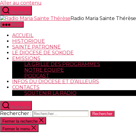
Aller au contenu
Recherche
Radio Maria Sainte Thérèse
Menu
ACCUEIL
HISTORIQUE
SAINTE PATRONNE
LE DIOCESE DE SOKODE
EMISSIONS
LA GRILLE DES PROGRAMMES
NOTRE EQUIPE
PODCAST
INFOS DU DIOCESE ET D’AILLEURS
CONTACTS
SOUTENIR LA RADIO
Recherche
Rechercher :
Fermer la recherche
Fermer le menu