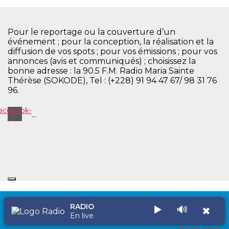
Pour le reportage ou la couverture d’un
événement ; pour la conception, la réalisation et la
diffusion de vos spots ; pour vos émissions ; pour vos
annonces (avis et communiqués) ; choisissez la
bonne adresse : la 90.5 F.M. Radio Maria Sainte
Thérèse (SOKODE), Tel : (+228) 91 94 47 67/ 98 31 76
96.
acebook-
f
RADIO
▶️
🔊
✖
Copyright © 2026 Radio Maria Sainte Thérèse
En live