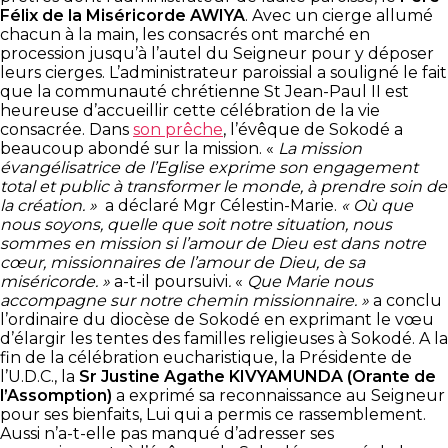
Félix de la Miséricorde AWIYA
. Avec un cierge allumé
chacun à la main, les consacrés ont marché en
procession jusqu’à l’autel du Seigneur pour y déposer
leurs cierges. L’administrateur paroissial a souligné le fait
que la communauté chrétienne St Jean-Paul II est
heureuse d’accueillir cette célébration de la vie
consacrée. Dans
son prêche
, l’évêque de Sokodé a
beaucoup abondé sur la mission. «
La mission
évangélisatrice de l’Eglise exprime son engagement
total et public à transformer le monde, à prendre soin de
la création. »
a déclaré Mgr Célestin-Marie.
« Où que
nous soyons, quelle que soit notre situation, nous
sommes en mission si l’amour de Dieu est dans notre
cœur, missionnaires de l’amour de Dieu, de sa
miséricorde. »
a-t-il poursuivi
.
«
Que Marie nous
accompagne sur notre chemin missionnaire. »
a conclu
l’ordinaire du diocèse de Sokodé en exprimant le vœu
d’élargir les tentes des familles religieuses à Sokodé. A la
fin de la célébration eucharistique, la Présidente de
l’U.D.C., la
Sr Justine Agathe KIVYAMUNDA (Orante de
l’Assomption)
a exprimé sa reconnaissance au Seigneur
pour ses bienfaits, Lui qui a permis ce rassemblement.
Aussi n’a-t-elle pas manqué d’adresser ses