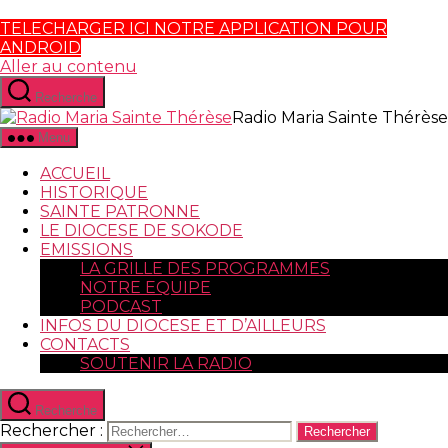
TELECHARGER ICI NOTRE APPLICATION POUR
ANDROID
Aller au contenu
Recherche
Radio Maria Sainte Thérèse
Menu
ACCUEIL
HISTORIQUE
SAINTE PATRONNE
LE DIOCESE DE SOKODE
EMISSIONS
LA GRILLE DES PROGRAMMES
NOTRE EQUIPE
PODCAST
INFOS DU DIOCESE ET D’AILLEURS
CONTACTS
SOUTENIR LA RADIO
Recherche
Rechercher :