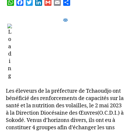
W
F
T
L
G
E
P
h
a
w
i
m
m
a
a
c
i
n
a
a
r
t
e
t
k
i
i
t
s
b
t
e
l
l
a
A
o
e
d
g
p
o
r
I
e
p
k
n
r
Les éleveurs de la préfecture de Tchaoudjo ont
bénéficié des renforcements de capacités sur la
santé et la nutrition des volailles, le 2 mai 2023
à la Direction Diocésaine des Œuvres(O.C.D.I.) à
Sokodé. Venus d’horizons divers, ils ont eu à
constituer 4 groupes afin d’échanger les uns