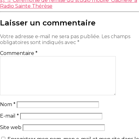
s.j.
→
Cérémonie de remise du studio mobile ‘Gabriele’ à
Radio Sainte Thérèse
Laisser un commentaire
Votre adresse e-mail ne sera pas publiée.
Les champs
obligatoires sont indiqués avec
*
Commentaire
*
Nom
*
E-mail
*
Site web