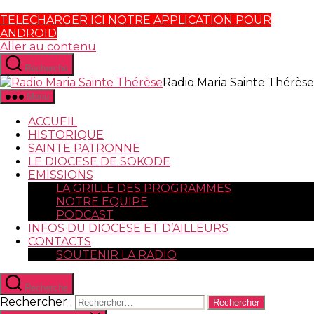
TELECHARGER ICI NOTRE APPLICATION POUR
ANDROID
Aller au contenu
Recherche
Radio Maria Sainte Thérèse
Menu
ACCUEIL
HISTORIQUE
SAINTE PATRONNE
LE DIOCESE DE SOKODE
EMISSIONS
LA GRILLE DES PROGRAMMES
NOTRE EQUIPE
PODCAST
INFOS DU DIOCESE ET D’AILLEURS
CONTACTS
SOUTENIR LA RADIO
Recherche
Rechercher :