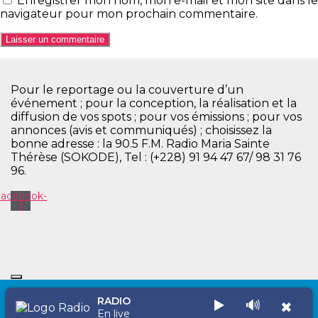
Enregistrer mon nom, mon e-mail et mon site dans le
navigateur pour mon prochain commentaire.
Pour le reportage ou la couverture d’un
événement ; pour la conception, la réalisation et la
diffusion de vos spots ; pour vos émissions ; pour vos
annonces (avis et communiqués) ; choisissez la
bonne adresse : la 90.5 F.M. Radio Maria Sainte
Thérèse (SOKODE), Tel : (+228) 91 94 47 67/ 98 31 76
96.
Facebook-
f
RADIO
▶️
🔊
✖
Copyright © 2026 Radio Maria Sainte Thérèse
En live