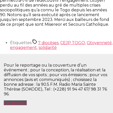
permettra-t-il de redécouvrir l’engagement citoyen
perdu au fil des années au gré de multiples crises
sociopolitiques qu’a connu le Togo depuis les années
90. Notons qu’il sera exécuté après ce lancement
jusqu’en septembre 2023. Merci aux bailleurs de fond
de ce projet que sont Misereor et Secours Catholique.
Étiquettes
7 diocèses
,
CEJP TOGO
,
Citoyenneté
,
engagement
,
solidarité
Pour le reportage ou la couverture d’un
événement ; pour la conception, la réalisation et la
diffusion de vos spots ; pour vos émissions ; pour vos
annonces (avis et communiqués) ; choisissez la
bonne adresse : la 90.5 F.M. Radio Maria Sainte
Thérèse (SOKODE), Tel : (+228) 91 94 47 67/ 98 31 76
96.
Facebook-f