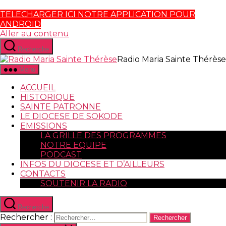
TELECHARGER ICI NOTRE APPLICATION POUR
ANDROID
Aller au contenu
Recherche
Radio Maria Sainte Thérèse
Menu
ACCUEIL
HISTORIQUE
SAINTE PATRONNE
LE DIOCESE DE SOKODE
EMISSIONS
LA GRILLE DES PROGRAMMES
NOTRE EQUIPE
PODCAST
INFOS DU DIOCESE ET D’AILLEURS
CONTACTS
SOUTENIR LA RADIO
Recherche
Rechercher :