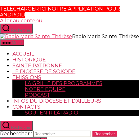
TELECHARGER ICI NOTRE APPLICATION POUR
ANDROID
Aller au contenu
Recherche
Radio Maria Sainte Thérèse
Menu
ACCUEIL
HISTORIQUE
SAINTE PATRONNE
LE DIOCESE DE SOKODE
EMISSIONS
LA GRILLE DES PROGRAMMES
NOTRE EQUIPE
PODCAST
INFOS DU DIOCESE ET D’AILLEURS
CONTACTS
SOUTENIR LA RADIO
Recherche
Rechercher :