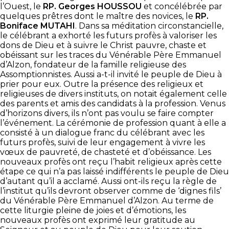
l’Ouest, le
RP. Georges HOUSSOU
et concélébrée par
quelques prêtres dont le maître des novices, le
RP.
Boniface MUTAHI
. Dans sa méditation circonstancielle,
le célébrant a exhorté les futurs profès à valoriser les
dons de Dieu et à suivre le Christ pauvre, chaste et
obéissant sur les traces du Vénérable Père Emmanuel
d’Alzon, fondateur de la famille religieuse des
Assomptionnistes. Aussi a-t-il invité le peuple de Dieu à
prier pour eux. Outre la présence des religieux et
religieuses de divers instituts, on notait également celle
des parents et amis des candidats à la profession. Venus
d’horizons divers, ils n’ont pas voulu se faire compter
l’événement. La cérémonie de profession quant à elle a
consisté à un dialogue franc du célébrant avec les
futurs profès, suivi de leur engagement à vivre les
vœux de pauvreté, de chasteté et d’obéissance. Les
nouveaux profès ont reçu l’habit religieux après cette
étape ce qui n’a pas laissé indifférents le peuple de Dieu
d’autant qu’il a acclamé. Aussi ont-ils reçu la règle de
l’institut qu’ils devront observer comme de ‘dignes fils’
du Vénérable Père Emmanuel d’Alzon. Au terme de
cette liturgie pleine de joies et d’émotions, les
nouveaux profès ont exprimé leur gratitude au