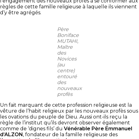
l’engagement des nouveaux profès à se conformer aux
règles de cette famille religieuse à laquelle ils viennent
d’y être agrégés.
Père
Boniface
MUTAHI,
Maître
des
Novices
(au
centre)
entouré
des
nouveaux
profès
Un fait marquant de cette profession religieuse est la
vêture de l’habit religieux par les nouveaux profès sous
les ovations du peuple de Dieu. Aussi ont-ils reçu la
règle de l’institut qu’ils devront observer également
comme de ‘dignes fils’ du
Vénérable Père Emmanuel
d’ALZON
, fondateur de la famille religieuse des