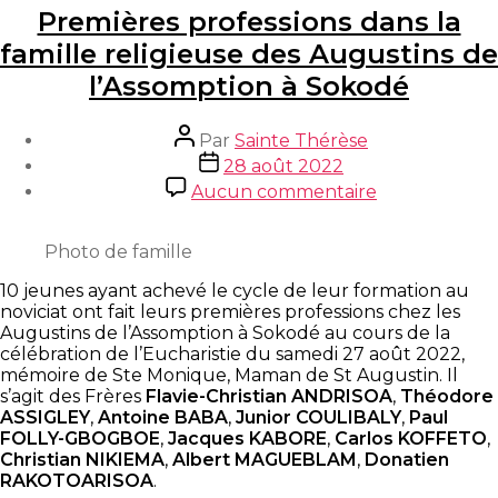
Premières professions dans la
famille religieuse des Augustins de
l’Assomption à Sokodé
Auteur
Par
Sainte Thérèse
de
Date
28 août 2022
l’article
de
sur
Aucun commentaire
l’article
Premières
professions
dans
Photo de famille
la
10 jeunes ayant achevé le cycle de leur formation au
famille
noviciat ont fait leurs premières professions chez les
religieuse
Augustins de l’Assomption à Sokodé au cours de la
des
célébration de l’Eucharistie du samedi 27 août 2022,
Augustins
mémoire de Ste Monique, Maman de St Augustin. Il
de
s’agit des Frères
Flavie-Christian ANDRISOA
,
Théodore
l’Assomption
ASSIGLEY
,
Antoine BABA
,
Junior COULIBALY
,
Paul
à
FOLLY-GBOGBOE
,
Jacques KABORE
,
Carlos KOFFETO
,
Sokodé
Christian NIKIEMA
,
Albert MAGUEBLAM
,
Donatien
RAKOTOARISOA
.