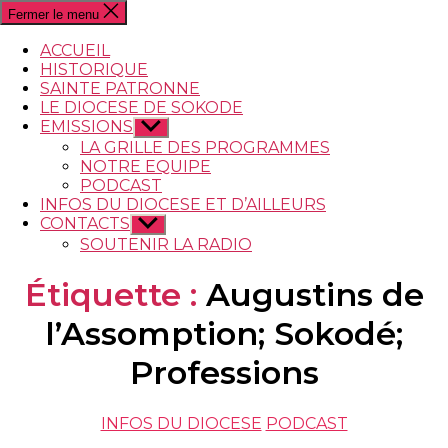
recherche
Fermer le menu
ACCUEIL
HISTORIQUE
SAINTE PATRONNE
LE DIOCESE DE SOKODE
EMISSIONS
Afficher
le
LA GRILLE DES PROGRAMMES
sous-
NOTRE EQUIPE
menu
PODCAST
INFOS DU DIOCESE ET D’AILLEURS
CONTACTS
Afficher
le
SOUTENIR LA RADIO
sous-
menu
Étiquette :
Augustins de
l’Assomption; Sokodé;
Professions
Catégories
INFOS DU DIOCESE
PODCAST