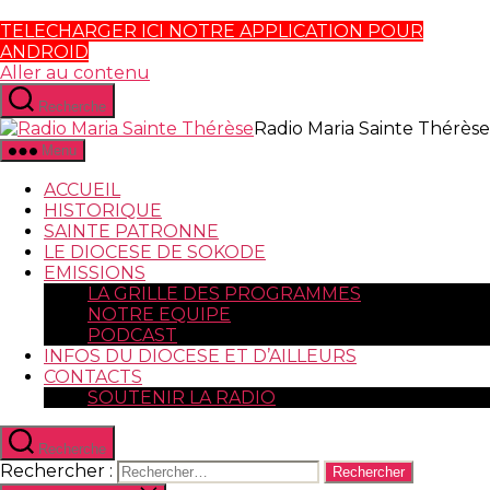
TELECHARGER ICI NOTRE APPLICATION POUR
ANDROID
Aller au contenu
Recherche
Radio Maria Sainte Thérèse
Menu
ACCUEIL
HISTORIQUE
SAINTE PATRONNE
LE DIOCESE DE SOKODE
EMISSIONS
LA GRILLE DES PROGRAMMES
NOTRE EQUIPE
PODCAST
INFOS DU DIOCESE ET D’AILLEURS
CONTACTS
SOUTENIR LA RADIO
Recherche
Rechercher :