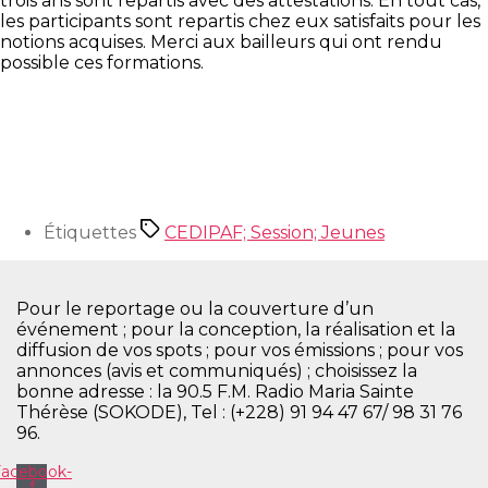
trois ans sont repartis avec des attestations. En tout cas,
les participants sont repartis chez eux satisfaits pour les
notions acquises. Merci aux bailleurs qui ont rendu
possible ces formations.
Étiquettes
CEDIPAF; Session; Jeunes
Pour le reportage ou la couverture d’un
événement ; pour la conception, la réalisation et la
diffusion de vos spots ; pour vos émissions ; pour vos
annonces (avis et communiqués) ; choisissez la
bonne adresse : la 90.5 F.M. Radio Maria Sainte
Thérèse (SOKODE), Tel : (+228) 91 94 47 67/ 98 31 76
96.
Facebook-
f