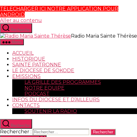
TELECHARGER ICI NOTRE APPLICATION POUR
ANDROID
Aller au contenu
Recherche
Radio Maria Sainte Thérèse
Menu
ACCUEIL
HISTORIQUE
SAINTE PATRONNE
LE DIOCESE DE SOKODE
EMISSIONS
LA GRILLE DES PROGRAMMES
NOTRE EQUIPE
PODCAST
INFOS DU DIOCESE ET D’AILLEURS
CONTACTS
SOUTENIR LA RADIO
Recherche
Rechercher :