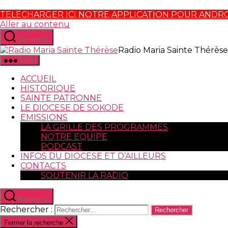
TELECHARGER ICI NOTRE APPLICATION POUR ANDR
Aller au contenu
Recherche
Radio Maria Sainte Thérèse
Menu
ACCUEIL
HISTORIQUE
SAINTE PATRONNE
LE DIOCESE DE SOKODE
EMISSIONS
LA GRILLE DES PROGRAMMES
NOTRE EQUIPE
PODCAST
INFOS DU DIOCESE ET D’AILLEURS
CONTACTS
SOUTENIR LA RADIO
Recherche
Rechercher :
Fermer la recherche