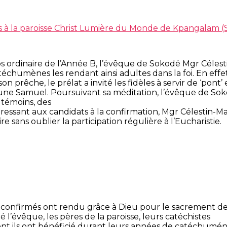
 à la paroisse Christ Lumière du Monde de Kpangalam 
ordinaire de l’Année B, l’évêque de Sokodé Mgr Célest
échumènes les rendant ainsi adultes dans la foi.
En effet
prêche, le prélat a invité les fidèles à servir de ‘pont
jeune Samuel. Poursuivant sa méditation, l’évêque de Sok
 témoins, des
ressant aux candidats à la confirmation, Mgr Célestin-Mar
 sans oublier la participation régulière à l’Eucharistie.
 confirmés ont rendu grâce à Dieu pour le sacrement de
 l’évêque, les pères de la paroisse, leurs catéchistes
t ils ont bénéficié durant leurs années de catéchumén