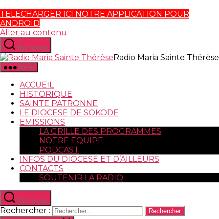
TELECHARGER ICI NOTRE APPLICATION POUR
ANDROID
Aller au contenu
Recherche
Radio Maria Sainte Thérèse
Menu
ACCUEIL
HISTORIQUE
SAINTE PATRONNE
LE DIOCESE DE SOKODE
EMISSIONS
LA GRILLE DES PROGRAMMES
NOTRE EQUIPE
PODCAST
INFOS DU DIOCESE ET D’AILLEURS
CONTACTS
SOUTENIR LA RADIO
Recherche
Rechercher :