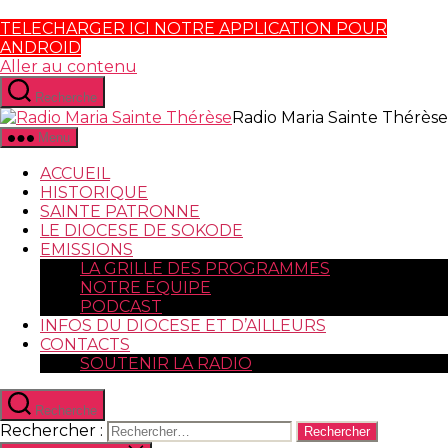
TELECHARGER ICI NOTRE APPLICATION POUR
ANDROID
Aller au contenu
Recherche
Radio Maria Sainte Thérèse
Menu
ACCUEIL
HISTORIQUE
SAINTE PATRONNE
LE DIOCESE DE SOKODE
EMISSIONS
LA GRILLE DES PROGRAMMES
NOTRE EQUIPE
PODCAST
INFOS DU DIOCESE ET D’AILLEURS
CONTACTS
SOUTENIR LA RADIO
Recherche
Rechercher :