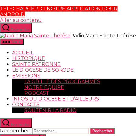
TELECHARGER ICI NOTRE APPLICATION POUR
ANDROID
Aller au contenu
Recherche
Radio Maria Sainte Thérèse
Menu
ACCUEIL
HISTORIQUE
SAINTE PATRONNE
LE DIOCESE DE SOKODE
EMISSIONS
LA GRILLE DES PROGRAMMES
NOTRE EQUIPE
PODCAST
INFOS DU DIOCESE ET D’AILLEURS
CONTACTS
SOUTENIR LA RADIO
Recherche
Rechercher :