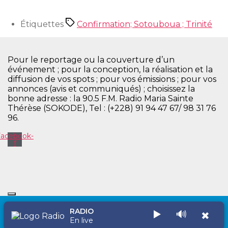
Étiquettes
Confirmation; Sotouboua ; Trinité
Pour le reportage ou la couverture d’un
événement ; pour la conception, la réalisation et la
diffusion de vos spots ; pour vos émissions ; pour vos
annonces (avis et communiqués) ; choisissez la
bonne adresse : la 90.5 F.M. Radio Maria Sainte
Thérèse (SOKODE), Tel : (+228) 91 94 47 67/ 98 31 76
96.
Facebook-
f
RADIO
▶️
🔊
✖
Copyright © 2026 Radio Maria Sainte Thérèse
En live