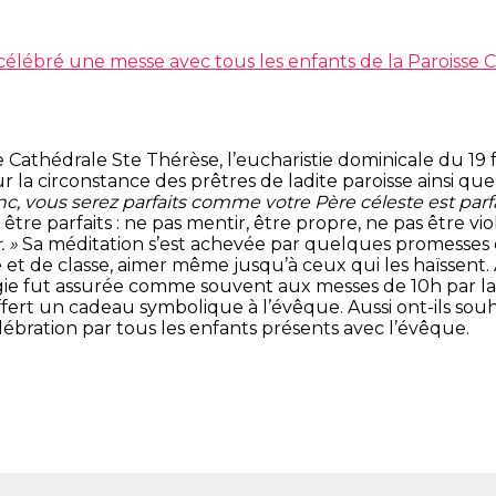
élébré une messe avec tous les enfants de la Paroisse 
 Cathédrale Ste Thérèse, l’eucharistie dominicale du 19 f
our la circonstance des prêtres de ladite paroisse ainsi 
c, vous serez parfaits comme votre Père céleste est parfai
 être parfaits : ne pas mentir, être propre, ne pas être vi
. »
Sa méditation s’est achevée par quelques promesses 
et de classe, aimer même jusqu’à ceux qui les haïssent.
rgie fut assurée comme souvent aux messes de 10h par la 
offert un cadeau symbolique à l’évêque. Aussi ont-ils so
lébration par tous les enfants présents avec l’évêque.