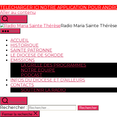
TELECHARGER ICI NOTRE APPLICATION POUR ANDR
Aller au contenu
Recherche
Radio Maria Sainte Thérèse
Menu
ACCUEIL
HISTORIQUE
SAINTE PATRONNE
LE DIOCESE DE SOKODE
EMISSIONS
LA GRILLE DES PROGRAMMES
NOTRE EQUIPE
PODCAST
INFOS DU DIOCESE ET D’AILLEURS
CONTACTS
SOUTENIR LA RADIO
Recherche
Rechercher :
Fermer la recherche