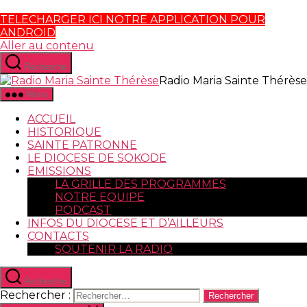
TELECHARGER ICI NOTRE APPLICATION POUR
ANDROID
Aller au contenu
Recherche
Radio Maria Sainte Thérèse
Menu
ACCUEIL
HISTORIQUE
SAINTE PATRONNE
LE DIOCESE DE SOKODE
EMISSIONS
LA GRILLE DES PROGRAMMES
NOTRE EQUIPE
PODCAST
INFOS DU DIOCESE ET D’AILLEURS
CONTACTS
SOUTENIR LA RADIO
Recherche
Rechercher :