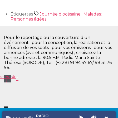
Étiquettes
Journée diocésaine ; Malades;
Personnes âgées
Pour le reportage ou la couverture d’un
événement ; pour la conception, la réalisation et la
diffusion de vos spots ; pour vos émissions ; pour vos
annonces (avis et communiqués) ; choisissez la
bonne adresse : la 90.5 F.M. Radio Maria Sainte
Thérèse (SOKODE), Tel : (+228) 91 94 47 67/ 98 31 76
96.
acebook-
f
RADIO
▶️
🔊