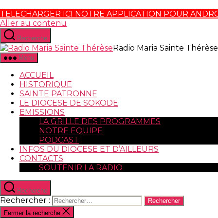
TELECHARGER ICI NOTRE APPLICATION POUR ANDR
Aller au contenu
Recherche
Radio Maria Sainte Thérèse
Menu
ACCUEIL
HISTORIQUE
SAINTE PATRONNE
LE DIOCESE DE SOKODE
EMISSIONS
LA GRILLE DES PROGRAMMES
NOTRE EQUIPE
PODCAST
INFOS DU DIOCESE ET D’AILLEURS
CONTACTS
SOUTENIR LA RADIO
Recherche
Rechercher :
Fermer la recherche