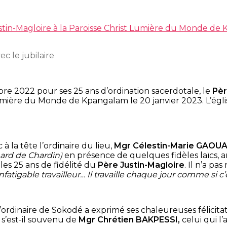
stin-Magloire à la Paroisse Christ Lumière du Monde de
 le jubilaire
bre 2022 pour ses 25 ans d’ordination sacerdotale, le
Pèr
t Lumière du Monde de Kpangalam le 20 janvier 2023. L’égli
la tête l’ordinaire du lieu,
Mgr Célestin-Marie GAOU
ilhard de Chardin)
en présence de quelques fidèles laïcs, am
es 25 ans de fidélité du
Père Justin-Magloire
. Il n’a p
fatigable travailleur… Il travaille chaque jour comme si c’é
ordinaire de Sokodé a exprimé ses chaleureuses félicitati
i s’est-il souvenu de
Mgr Chrétien BAKPESSI,
celui qui l