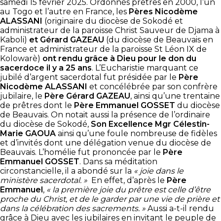
samedi 15 février 2025. Ordonnés prêtres en 2000, l’un
au Togo et l’autre en France, les
Pères Nicodème
ALASSANI
(originaire du diocèse de Sokodé et
administrateur de la paroisse Christ Sauveur de Djama à
Kaboli)
et Gérard GAZEAU
(du diocèse de Beauvais en
France et administrateur de la paroisse St Léon IX de
Kolowarè)
ont rendu grâce à Dieu pour le don du
sacerdoce il y a 25 ans
. L’Eucharistie marquant ce
jubilé d’argent sacerdotal fut présidée par le
Père
Nicodème ALASSANI
et concélébrée par son confrère
jubilaire, le
Père Gérard GAZEAU
, ainsi qu’une trentaine
de prêtres dont le
Père Emmanuel GOSSET
du diocèse
de Beauvais. On notait aussi la présence de l’ordinaire
du diocèse de Sokodé,
Son Excellence Mgr Célestin-
Marie GAOUA
ainsi qu’une foule nombreuse de fidèles
et d’invités dont une délégation venue du diocèse de
Beauvais. L’homélie fut prononcée par le
Père
Emmanuel GOSSET
. Dans sa méditation
circonstancielle, il a abondé sur la
« joie dans le
ministère sacerdotal. »
En effet, d’après le
Père
Emmanuel
,
« la première joie du prêtre est celle d’être
proche du Christ, et de le garder par une vie de prière et
dans la célébration des sacrements. »
Aussi a-t-il rendu
grâce à Dieu avec les jubilaires en invitant le peuple de