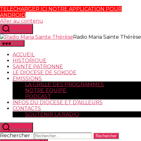
TELECHARGER ICI NOTRE APPLICATION POUR
ANDROID
Aller au contenu
Recherche
Radio Maria Sainte Thérèse
Menu
ACCUEIL
HISTORIQUE
SAINTE PATRONNE
LE DIOCESE DE SOKODE
EMISSIONS
LA GRILLE DES PROGRAMMES
NOTRE EQUIPE
PODCAST
INFOS DU DIOCESE ET D’AILLEURS
CONTACTS
SOUTENIR LA RADIO
Recherche
Rechercher :