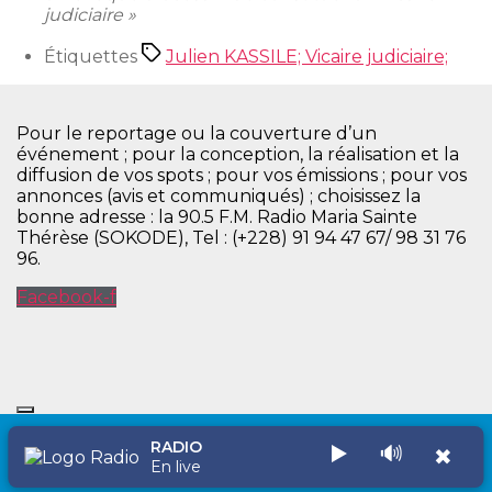
judiciaire »
Étiquettes
Julien KASSILE; Vicaire judiciaire;
Pour le reportage ou la couverture d’un
événement ; pour la conception, la réalisation et la
diffusion de vos spots ; pour vos émissions ; pour vos
annonces (avis et communiqués) ; choisissez la
bonne adresse : la 90.5 F.M. Radio Maria Sainte
Thérèse (SOKODE), Tel : (+228) 91 94 47 67/ 98 31 76
96.
Facebook-f
RADIO
▶️
🔊
✖
Copyright © 2026 Radio Maria Sainte Thérèse
En live