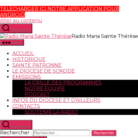
TELECHARGER ICI NOTRE APPLICATION POUR
ANDROID
Aller au contenu
Recherche
Radio Maria Sainte Thérèse
Menu
ACCUEIL
HISTORIQUE
SAINTE PATRONNE
LE DIOCESE DE SOKODE
EMISSIONS
LA GRILLE DES PROGRAMMES
NOTRE EQUIPE
PODCAST
INFOS DU DIOCESE ET D’AILLEURS
CONTACTS
SOUTENIR LA RADIO
Recherche
Rechercher :