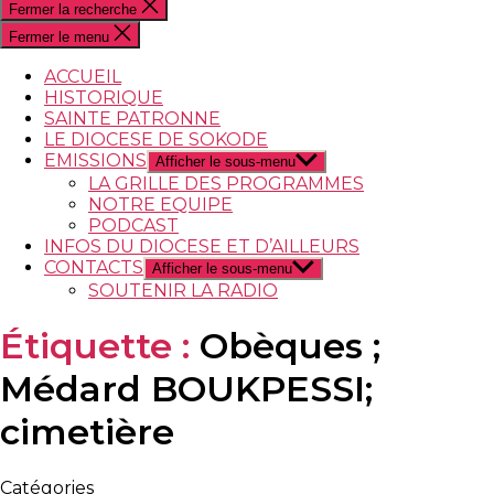
Fermer la recherche
Fermer le menu
ACCUEIL
HISTORIQUE
SAINTE PATRONNE
LE DIOCESE DE SOKODE
EMISSIONS
Afficher le sous-menu
LA GRILLE DES PROGRAMMES
NOTRE EQUIPE
PODCAST
INFOS DU DIOCESE ET D’AILLEURS
CONTACTS
Afficher le sous-menu
SOUTENIR LA RADIO
Étiquette :
Obèques ;
Médard BOUKPESSI;
cimetière
Catégories