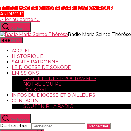
TELECHARGER ICI NOTRE APPLICATION POUR
ANDROID
Aller au contenu
Recherche
Radio Maria Sainte Thérèse
Menu
ACCUEIL
HISTORIQUE
SAINTE PATRONNE
LE DIOCESE DE SOKODE
EMISSIONS
LA GRILLE DES PROGRAMMES
NOTRE EQUIPE
PODCAST
INFOS DU DIOCESE ET D’AILLEURS
CONTACTS
SOUTENIR LA RADIO
Recherche
Rechercher :