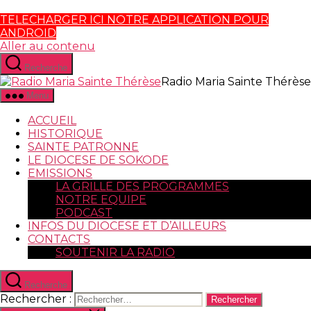
TELECHARGER ICI NOTRE APPLICATION POUR
ANDROID
Aller au contenu
Recherche
Radio Maria Sainte Thérèse
Menu
ACCUEIL
HISTORIQUE
SAINTE PATRONNE
LE DIOCESE DE SOKODE
EMISSIONS
LA GRILLE DES PROGRAMMES
NOTRE EQUIPE
PODCAST
INFOS DU DIOCESE ET D’AILLEURS
CONTACTS
SOUTENIR LA RADIO
Recherche
Rechercher :