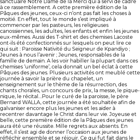
sanctuaire Notre Dame de la Merci qui a servi de cadre
à ce rassemblement. A cette première édition de la
Pâques des jeunes, ceux-ci n’ont pas fait les choses à
moitié.
En effet, tout le monde s’est impliqué à
commencer par les pasteurs, les religieuses
canossiennes, les adultes, les enfants et enfin les jeunes
eux-mêmes. Aussi des T-shirt et des chemises Lacoste
ont-ils été confectionnés sur lesquels on peut lire ce
qui suit : Paroisse Nativité du Seigneur de Kpandiyo ;
Jeunes à nous l’avenir ; Jeunes, responsables de la
famille de demain. A les voir habiller la plupart dans ces
chemises ‘uniforme’, cela donnait un bel éclat à cette
Pâques des jeunes.
Plusieurs activités ont meublé cette
journée à savoir la prière du chapelet, un
enseignement sur le thème de la résurrection, des
chants chorales, un concours de prix, la messe, le pique-
nique, le récital…Pour le curé de la paroisse, le père
Bernard WALLA, cette journée a été souhaitée afin de
galvaniser encore plus les jeunes et les aider à
recentrer davantage le Christ dans leur vie. Joyeuse et
belle, cette première édition de la Pâques des jeunes
aura été une réussite. Mille regrets aux absents. En
effet, il s’est agi de donner l’occasion aux jeunes de
réfléchir ensemble et se réjouir. Ce qui fut fait dans le