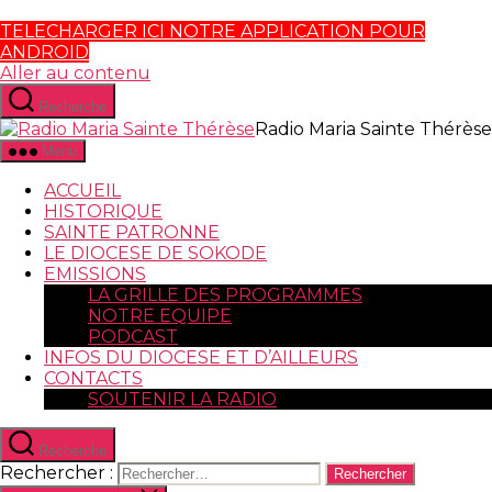
TELECHARGER ICI NOTRE APPLICATION POUR
ANDROID
Aller au contenu
Recherche
Radio Maria Sainte Thérèse
Menu
ACCUEIL
HISTORIQUE
SAINTE PATRONNE
LE DIOCESE DE SOKODE
EMISSIONS
LA GRILLE DES PROGRAMMES
NOTRE EQUIPE
PODCAST
INFOS DU DIOCESE ET D’AILLEURS
CONTACTS
SOUTENIR LA RADIO
Recherche
Rechercher :