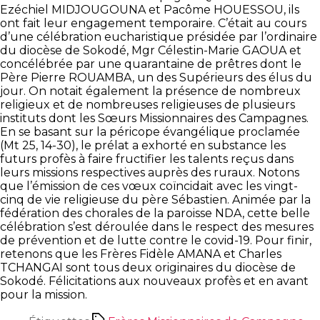
Ezéchiel MIDJOUGOUNA et Pacôme HOUESSOU, ils
ont fait leur engagement temporaire.
C’était au cours
d’une célébration eucharistique présidée par l’ordinaire
du diocèse de Sokodé, Mgr Célestin-Marie GAOUA et
concélébrée par une quarantaine de prêtres dont le
Père Pierre ROUAMBA, un des Supérieurs des élus du
jour. On notait également la présence de nombreux
religieux et de nombreuses religieuses de plusieurs
instituts dont les Sœurs Missionnaires des Campagnes.
En se basant sur la péricope évangélique proclamée
(Mt 25, 14-30), le prélat a exhorté en substance les
futurs profès à faire fructifier les talents reçus dans
leurs missions respectives auprès des ruraux. Notons
que l’émission de ces vœux coïncidait avec les vingt-
cinq de vie religieuse du père Sébastien.
Animée par la
fédération des chorales de la paroisse NDA, cette belle
célébration s’est déroulée dans le respect des mesures
de prévention et de lutte contre le covid-19. Pour finir,
retenons que les Frères Fidèle AMANA et Charles
TCHANGAI sont tous deux originaires du diocèse de
Sokodé. Félicitations aux nouveaux profès et en avant
pour la mission.