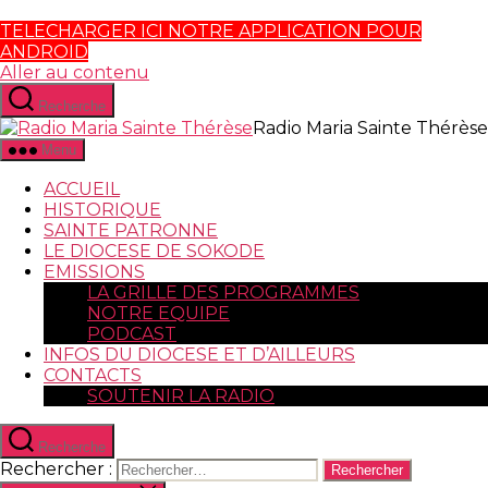
TELECHARGER ICI NOTRE APPLICATION POUR
ANDROID
Aller au contenu
Recherche
Radio Maria Sainte Thérèse
Menu
ACCUEIL
HISTORIQUE
SAINTE PATRONNE
LE DIOCESE DE SOKODE
EMISSIONS
LA GRILLE DES PROGRAMMES
NOTRE EQUIPE
PODCAST
INFOS DU DIOCESE ET D’AILLEURS
CONTACTS
SOUTENIR LA RADIO
Recherche
Rechercher :