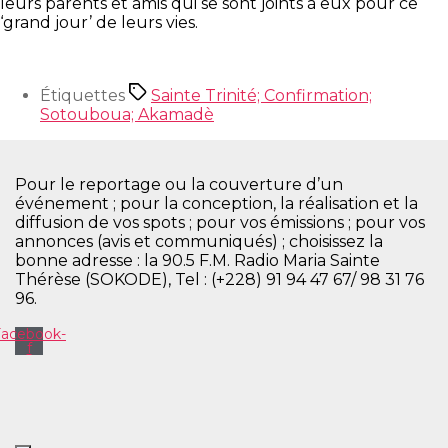
leurs parents et amis qui se sont joints à eux pour ce
‘grand jour’ de leurs vies.
Étiquettes
Sainte Trinité; Confirmation;
Sotouboua; Akamadè
Pour le reportage ou la couverture d’un
événement ; pour la conception, la réalisation et la
diffusion de vos spots ; pour vos émissions ; pour vos
annonces (avis et communiqués) ; choisissez la
bonne adresse : la 90.5 F.M. Radio Maria Sainte
Thérèse (SOKODE), Tel : (+228) 91 94 47 67/ 98 31 76
96.
Facebook-
f