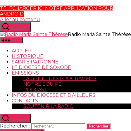
TELECHARGER ICI NOTRE APPLICATION POUR
ANDROID
Aller au contenu
Recherche
Radio Maria Sainte Thérèse
Menu
ACCUEIL
HISTORIQUE
SAINTE PATRONNE
LE DIOCESE DE SOKODE
EMISSIONS
LA GRILLE DES PROGRAMMES
NOTRE EQUIPE
PODCAST
INFOS DU DIOCESE ET D’AILLEURS
CONTACTS
SOUTENIR LA RADIO
Recherche
Rechercher :