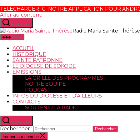
TELECHARGER ICI NOTRE APPLICATION POUR ANDR
Aller au contenu
Recherche
Radio Maria Sainte Thérèse
Menu
ACCUEIL
HISTORIQUE
SAINTE PATRONNE
LE DIOCESE DE SOKODE
EMISSIONS
LA GRILLE DES PROGRAMMES
NOTRE EQUIPE
PODCAST
INFOS DU DIOCESE ET D’AILLEURS
CONTACTS
SOUTENIR LA RADIO
Recherche
Rechercher :
Fermer la recherche