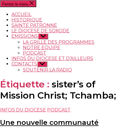
recherche
Fermer le menu
ACCUEIL
HISTORIQUE
SAINTE PATRONNE
LE DIOCESE DE SOKODE
EMISSIONS
Afficher
le
LA GRILLE DES PROGRAMMES
sous-
NOTRE EQUIPE
menu
PODCAST
INFOS DU DIOCESE ET D’AILLEURS
CONTACTS
Afficher
le
SOUTENIR LA RADIO
sous-
menu
Étiquette :
sister’s of
Mission Christ; Tchamba;
Catégories
INFOS DU DIOCESE
PODCAST
Une nouvelle communauté