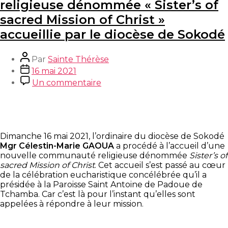
religieuse dénommée « Sister’s of
sacred Mission of Christ »
accueillie par le diocèse de Sokodé
Auteur
Par
Sainte Thérèse
de
Date
16 mai 2021
l’article
de
sur
Un commentaire
l’article
Une
nouvelle
communauté
religieuse
dénommée
Dimanche 16 mai 2021, l’ordinaire du diocèse de Sokodé
« Sister’s
Mgr Célestin-Marie GAOUA
a procédé à l’accueil d’une
of
nouvelle communauté religieuse dénommée
Sister’s of
sacred
sacred Mission of Christ
. Cet accueil s’est passé au cœur
Mission
de la célébration eucharistique concélébrée qu’il a
of
présidée à la Paroisse Saint Antoine de Padoue de
Christ »
Tchamba. Car c’est là pour l’instant qu’elles sont
accueillie
appelées à répondre à leur mission.
par
le
diocèse