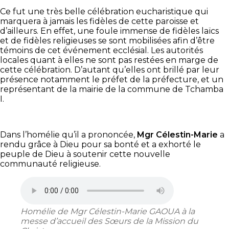
de
Ce fut une très belle célébration eucharistique qui
Sokodé
marquera à jamais les fidèles de cette paroisse et
d’ailleurs. En effet, une foule immense de fidèles laïcs
et de fidèles religieuses se sont mobilisées afin d’être
témoins de cet événement ecclésial. Les autorités
locales quant à elles ne sont pas restées en marge de
cette célébration. D’autant qu’elles ont brillé par leur
présence notamment le préfet de la préfecture, et un
représentant de la mairie de la commune de Tchamba
I.
Dans l’homélie qu’il a prononcée,
Mgr Célestin-Marie
a
rendu grâce à Dieu pour sa bonté et a exhorté le
peuple de Dieu à soutenir cette nouvelle
communauté religieuse.
Homélie de Mgr Célestin-Marie GAOUA à la
messe d’accueil des Sœurs de la Mission du