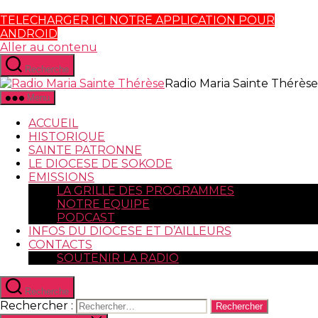
TELECHARGER ICI NOTRE APPLICATION POUR
ANDROID
Aller au contenu
Recherche
Radio Maria Sainte Thérèse
Menu
ACCUEIL
HISTORIQUE
SAINTE PATRONNE
LE DIOCESE DE SOKODE
EMISSIONS
LA GRILLE DES PROGRAMMES
NOTRE EQUIPE
PODCAST
INFOS DU DIOCESE ET D’AILLEURS
CONTACTS
SOUTENIR LA RADIO
Recherche
Rechercher :