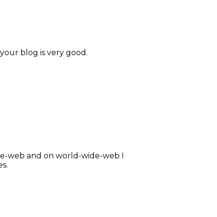
 your blog is very good.
ide-web and on world-wide-web I
es.