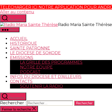
TELECHARGER ICI NOTRE APPLICATION POUR ANDR
Aller au contenu
Recherche
Radio Maria Sainte Thérèse
Menu
ACCUEIL
HISTORIQUE
SAINTE PATRONNE
LE DIOCESE DE SOKODE
EMISSIONS
LA GRILLE DES PROGRAMMES
NOTRE EQUIPE
PODCAST
INFOS DU DIOCESE ET D’AILLEURS
CONTACTS
SOUTENIR LA RADIO
Recherche
Rechercher :
Fermer la recherche