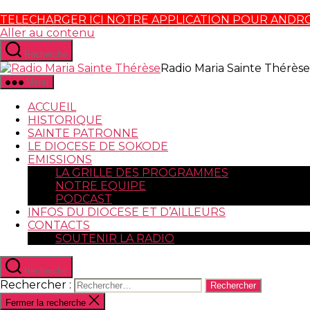
TELECHARGER ICI NOTRE APPLICATION POUR ANDR
Aller au contenu
Recherche
Radio Maria Sainte Thérèse
Menu
ACCUEIL
HISTORIQUE
SAINTE PATRONNE
LE DIOCESE DE SOKODE
EMISSIONS
LA GRILLE DES PROGRAMMES
NOTRE EQUIPE
PODCAST
INFOS DU DIOCESE ET D’AILLEURS
CONTACTS
SOUTENIR LA RADIO
Recherche
Rechercher :
Fermer la recherche