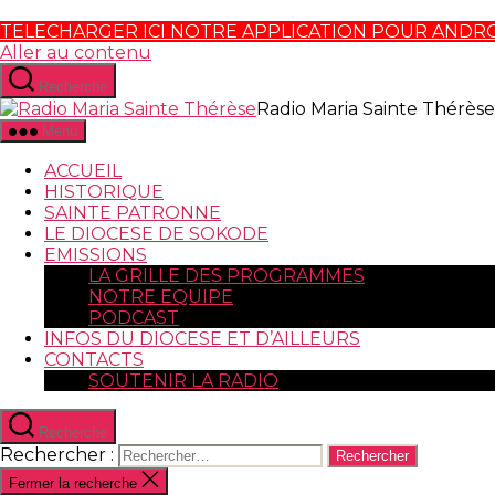
TELECHARGER ICI NOTRE APPLICATION POUR ANDR
Aller au contenu
Recherche
Radio Maria Sainte Thérèse
Menu
ACCUEIL
HISTORIQUE
SAINTE PATRONNE
LE DIOCESE DE SOKODE
EMISSIONS
LA GRILLE DES PROGRAMMES
NOTRE EQUIPE
PODCAST
INFOS DU DIOCESE ET D’AILLEURS
CONTACTS
SOUTENIR LA RADIO
Recherche
Rechercher :
Fermer la recherche