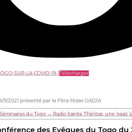
GO-SUR-LA-COVID-19-1
Télécharger
/9/2021 présenté par le Père Moise DADJA
 Séminaires du Togo
→
Radio Sainte Thérèse, une ‘oasis’ p
onférence des Evêques du Togo du 2