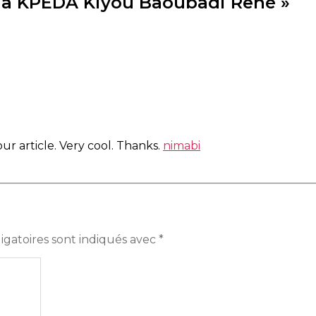
u à KPEDA Kiyou Baoubadi René »
ur article. Very cool. Thanks.
nimabi
igatoires sont indiqués avec
*