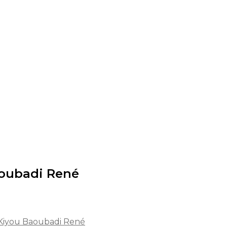
aoubadi René
 Kiyou Baoubadi René