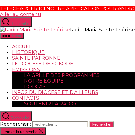
TELECHARGER ICI NOTRE APPLICATION POUR ANDR
Aller au contenu
Recherche
Radio Maria Sainte Thérèse
Menu
ACCUEIL
HISTORIQUE
SAINTE PATRONNE
LE DIOCESE DE SOKODE
EMISSIONS
LA GRILLE DES PROGRAMMES
NOTRE EQUIPE
PODCAST
INFOS DU DIOCESE ET D’AILLEURS
CONTACTS
SOUTENIR LA RADIO
Recherche
Rechercher :
Fermer la recherche